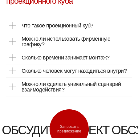
проекционного куба
Неоновый туннель
Контакты
Кастомные фотозоны
Проекционный куб
Bullet Time
Подиум 360
Что такое проекционный куб?
Можно ли использовать фирменную
графику?
Сколько времени занимает монтаж?
© 2026
Политика
Разработка
Все права
конфиденциальности
сайта
защищены
Сколько человек могут находиться внутри?
Можно ли сделать уникальный сценарий
взаимодействия?
 ОБСУДИТЬ ПРОЕКТ ОБС
Запросить
предложение