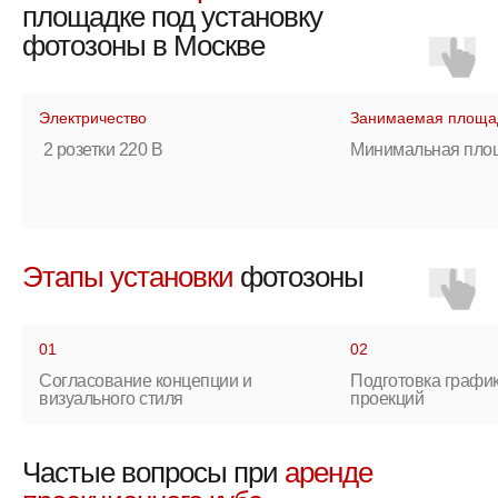
площадке под установку
фотозоны в Москве
Электричество
Занимаемая площа
2 розетки 220 В
Минимальная площ
8 926 326 54 51
Этапы установки
фотозоны
mail@rockmyphoto.ru
Instagram
MAX
Telegram
VK
01
02
Согласование концепции и
Подготовка график
визуального стиля
проекций
Фотозона с ИИ
О компании
Частые вопросы при
аренде
Glambot
Кейсы
LED фотозона
Галерея