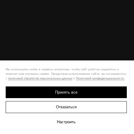
Мы используем cookie и сервисы аналитики, чтобы сайт работал корректно и
помогал нам улучшать сервис. Продолжая использование сайта, вы соглашаетесь
с
политикой обработки персональных данных
и
Политикой конфиденциальности.
Принять все
Отказаться
Настроить