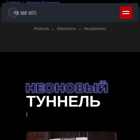
Главная
/
Неоновый туннель
Products
→
Electronics
→
Headphones
ТУННЕЛЬ
|